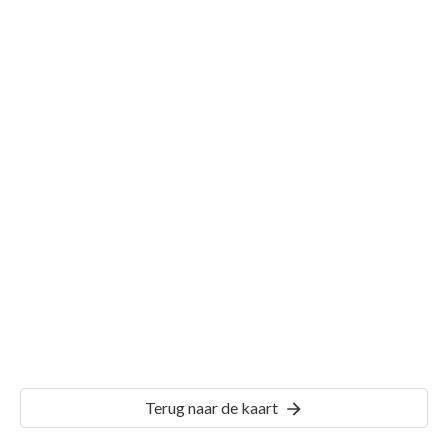
Gemeente Uden
Details
UDN00
Terug naar de kaart