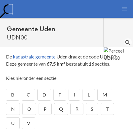
Gemeente Uden
UDN00
De
kadastrale gemeente
Uden draagt de code UDN00.
Deze gemeente van
67,5 km²
bestaat uit
16
secties.
Kies hieronder een sectie:
B
C
D
F
I
L
M
N
O
P
Q
R
S
T
U
V