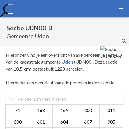
Sectie UDN00 D
Gemeente Uden
Hieronder vind je een overzicht van alle percelen in sectie D
van de kadastrale gemeente
Uden
(UDN00). Deze sectie
van
10,5 km²
bestaat uit
1223
percelen.
Hieronder een overzicht van alle percelen in deze sectie:
71
168
169
300
311
600
601
604
607
905