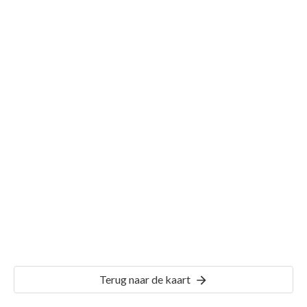
Gemeente Warnsveld
Details
WVD00
Terug naar de kaart