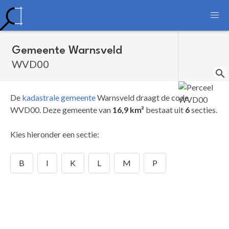
Gemeente Warnsveld
WVD00
De
kadastrale gemeente
Warnsveld draagt de code
WVD00.
Deze gemeente van
16,9 km²
bestaat uit
6
secties.
Kies hieronder een sectie:
B
I
K
L
M
P