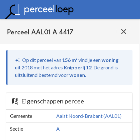
Perceel AAL01 A 4417
Op dit perceel van
156 m²
vind je
een
woning
uit 2018 met het adres
Knipperij 12
.
De grond is
uitsluitend bestemd voor
wonen
.
Eigenschappen perceel
Gemeente
Aalst Noord-Brabant (AAL01)
Sectie
A