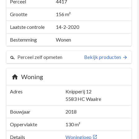
Perceel
4417
Grootte
156 m²
Laatste controle
14-2-2020
Bestemming
Wonen
Perceel zelf opmeten
Bekijk producten
Woning
Adres
Knipperij 12
5583 HC
Waalre
Bouwjaar
2018
Oppervlakte
130 m²
Details
Woningloep