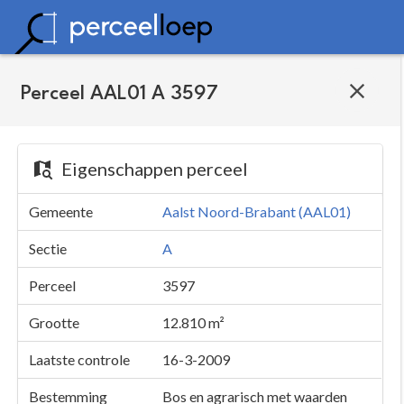
Perceel AAL01 A 3597
Eigenschappen perceel
Gemeente
Aalst Noord-Brabant (AAL01)
Sectie
A
Perceel
3597
Grootte
12.810 m²
Laatste controle
16-3-2009
Bestemming
Bos en agrarisch met waarden