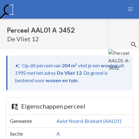
Perceel AAL01 A 3452
De Vliet 12
Op dit perceel van
204 m²
vind je
een
woning
uit
1992 met het adres
De Vliet 12
.
De grond is
bestemd voor
wonen en tuin
.
Eigenschappen perceel
Gemeente
Aalst Noord-Brabant (AAL01)
Sectie
A