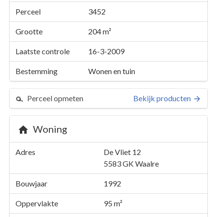
Perceel
3452
Grootte
204 m²
Laatste controle
16-3-2009
Bestemming
Wonen en tuin
Perceel opmeten
Bekijk producten
Woning
Perceel 3452
Adres
De Vliet 12
Details
De Vliet 12
5583 GK
Waalre
Kaarten en rapporten
Bouwjaar
1992
Oppervlakte
95 m²