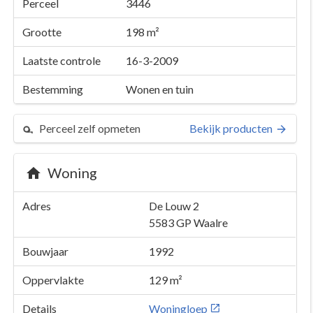
Perceel
3446
Grootte
198 m²
Laatste controle
16-3-2009
Bestemming
Wonen en tuin
Perceel zelf opmeten
Bekijk producten
Woning
Adres
De Louw 2
5583 GP
Waalre
Bouwjaar
1992
Oppervlakte
129 m²
Details
Woningloep