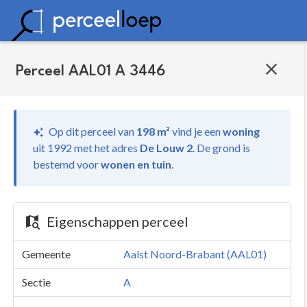
Perceel AAL01 A 3446
Op dit perceel van
198 m²
vind je
een
woning
uit 1992 met het adres
De Louw 2
.
De grond is
bestemd voor
wonen en tuin
.
Eigenschappen perceel
Gemeente
Aalst Noord-Brabant (AAL01)
Sectie
A