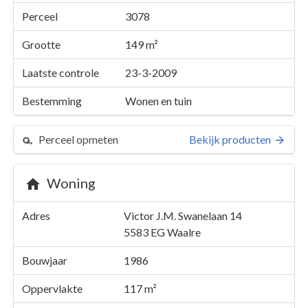
Perceel
3078
Grootte
149 m²
Laatste controle
23-3-2009
Bestemming
Wonen en tuin
Perceel opmeten
Bekijk producten
Woning
Perceel 3078
Adres
Victor J.M. Swanelaan 14
Details
Victor J.M. Swanelaan 14
5583 EG
Waalre
Kaarten en rapporten
Bouwjaar
1986
Oppervlakte
117 m²