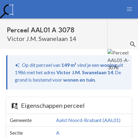
Perceel AAL01 A 3078
Victor J.M. Swanelaan 14
Op dit perceel van
149 m²
vind je
een
woning
uit
1986 met het adres
Victor J.M. Swanelaan 14
.
De
grond is bestemd voor
wonen en tuin
.
Eigenschappen perceel
Gemeente
Aalst Noord-Brabant (AAL01)
Sectie
A