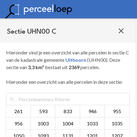
Sectie UHN00 C
Hieronder vind je een overzicht van alle percelen in sectie C
van de kadastrale gemeente
Uithoorn
(UHN00). Deze
sectie van
3,3 km²
bestaat uit
2369
percelen.
Hieronder een overzicht van alle percelen in deze sectie:
261
593
833
946
955
956
1003
1004
1033
1035
1050
1093
1131
1201
1207