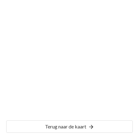
Gemeente Uithoorn
Details
UHN00
Terug naar de kaart