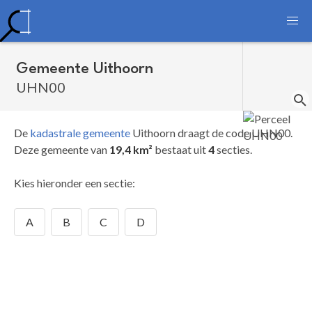
Gemeente Uithoorn
UHN00
De
kadastrale gemeente
Uithoorn draagt de code UHN00.
Deze gemeente van
19,4 km²
bestaat uit
4
secties.
Kies hieronder een sectie:
A
B
C
D