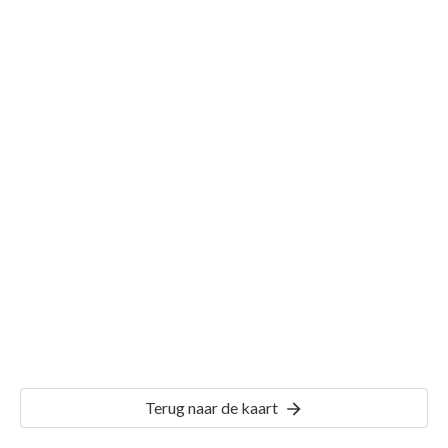
Gemeente Purmerend
Details
PMR00
Terug naar de kaart