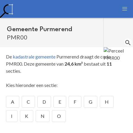
Gemeente Purmerend
PMR00
De
kadastrale gemeente
Purmerend draagt de code
PMR00.
Deze gemeente van
24,6 km²
bestaat uit
11
secties.
Kies hieronder een sectie:
A
C
D
E
F
G
H
I
K
N
O