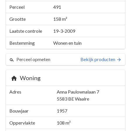
Perceel
491
Grootte
158 m²
Laatste controle
19-3-2009
Bestemming
Wonen en tuin
Perceel opmeten
Bekijk producten
Woning
Perceel 491
Adres
Anna Paulownalaan 7
Details
Anna Paulownalaan 7
5583 BE
Waalre
Kaarten en rapporten
Bouwjaar
1957
Oppervlakte
108 m²