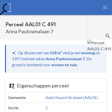
Perceel AAL01 C 491
Anna Paulownalaan 7
Op dit perceel van
158 m²
vind je
een
woning
uit
1957 met het adres
Anna Paulownalaan 7
.
De
grond is bestemd voor
wonen en tuin
.
Eigenschappen perceel
Gemeente
Aalst Noord-Brabant (AAL01)
Sectie
C