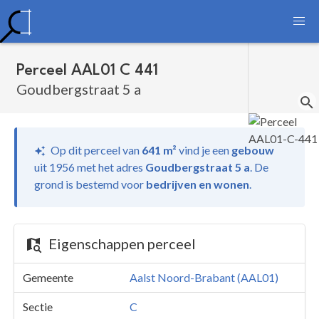
Perceel AAL01 C 441
Goudbergstraat 5 a
Op dit perceel van
641 m²
vind je
een
gebouw
uit 1956 met het adres
Goudbergstraat 5 a
.
De
grond is bestemd voor
bedrijven en wonen
.
Eigenschappen perceel
Gemeente
Aalst Noord-Brabant (AAL01)
Sectie
C