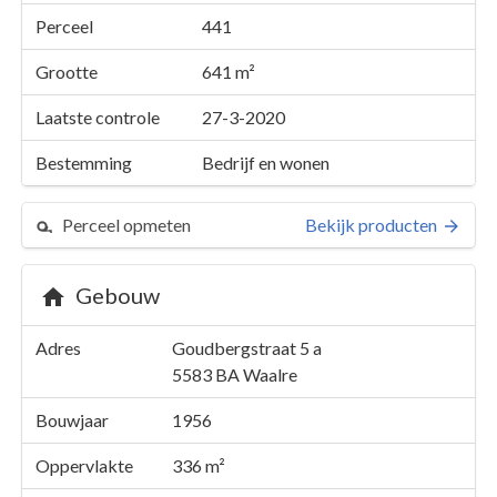
Perceel
441
Grootte
641 m²
Laatste controle
27-3-2020
Bestemming
Bedrijf en wonen
Perceel opmeten
Bekijk producten
Gebouw
Perceel 441
Adres
Goudbergstraat 5 a
Details
Goudbergstraat 5 a
5583 BA
Waalre
Kaarten en rapporten
Bouwjaar
1956
Oppervlakte
336 m²