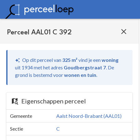
Perceel AAL01 C 392
Op dit perceel van
325 m²
vind je
een
woning
uit 1934 met het adres
Goudbergstraat 7
.
De
grond is bestemd voor
wonen en tuin
.
Eigenschappen perceel
Gemeente
Aalst Noord-Brabant (AAL01)
Sectie
C