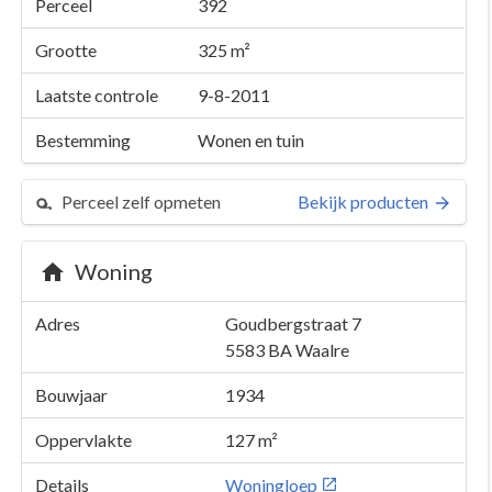
Perceel
392
Grootte
325 m²
Laatste controle
9-8-2011
Bestemming
Wonen en tuin
Perceel zelf opmeten
Bekijk producten
Woning
Adres
Goudbergstraat 7
5583 BA
Waalre
Bouwjaar
1934
Oppervlakte
127 m²
Details
Woningloep