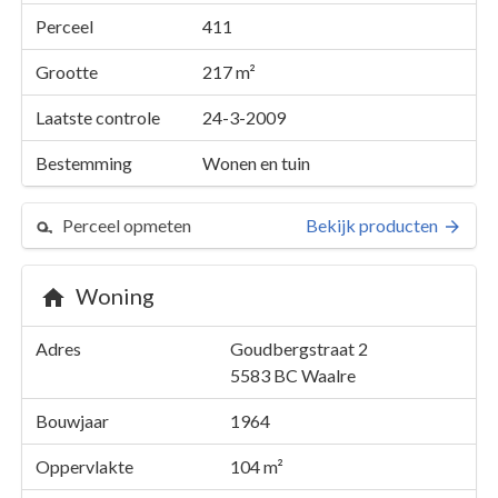
Perceel
411
Grootte
217 m²
Laatste controle
24-3-2009
Bestemming
Wonen en tuin
Perceel opmeten
Bekijk producten
Woning
Perceel 411
Adres
Goudbergstraat 2
Details
Goudbergstraat 2
5583 BC
Waalre
Kaarten en rapporten
Bouwjaar
1964
Oppervlakte
104 m²