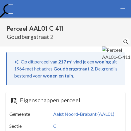
Perceel AAL01 C 411
Goudbergstraat 2
Op dit perceel van
217 m²
vind je
een
woning
uit
1964 met het adres
Goudbergstraat 2
.
De grond is
bestemd voor
wonen en tuin
.
Eigenschappen perceel
Gemeente
Aalst Noord-Brabant (AAL01)
Sectie
C