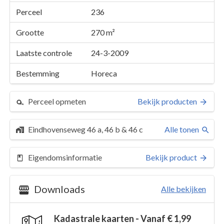
Perceel
236
Grootte
270 m²
Laatste controle
24-3-2009
Bestemming
Horeca
Perceel opmeten
Bekijk producten
Eindhovenseweg 46 a, 46 b & 46 c
Alle tonen
Perceel 236
Eigendomsinformatie
Bekijk product
Details
Eindhovenseweg 46 a, 46 b & 46 c
Kaarten en rapporten
Downloads
Alle bekijken
Kadastrale kaarten - Vanaf € 1,99