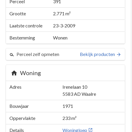
Perceel
391
Grootte
2.771 m²
Laatste controle
23-3-2009
Bestemming
Wonen
Perceel zelf opmeten
Bekijk producten
Woning
Adres
Irenelaan 10
5583 AD
Waalre
Bouwjaar
1971
Oppervlakte
233 m²
Details
Woningloep