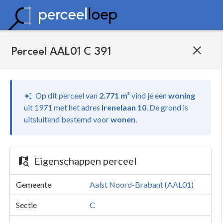
Perceel AAL01 C 391
Op dit perceel van
2.771 m²
vind je
een
woning
uit 1971 met het adres
Irenelaan 10
.
De grond is
uitsluitend bestemd voor
wonen
.
Eigenschappen perceel
Gemeente
Aalst Noord-Brabant (AAL01)
Sectie
C