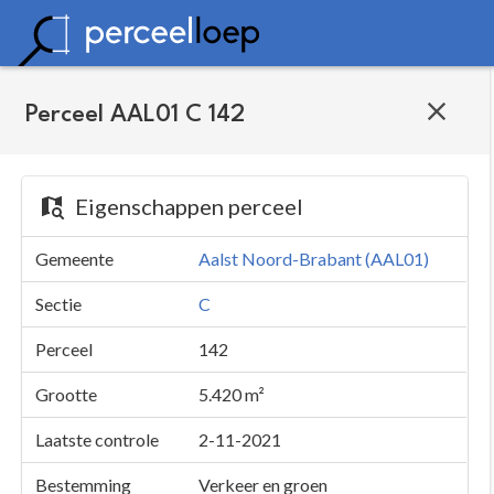
Perceel AAL01 C 142
Eigenschappen perceel
Gemeente
Aalst Noord-Brabant (AAL01)
Sectie
C
Perceel
142
Grootte
5.420 m²
Laatste controle
2-11-2021
Bestemming
Verkeer en groen