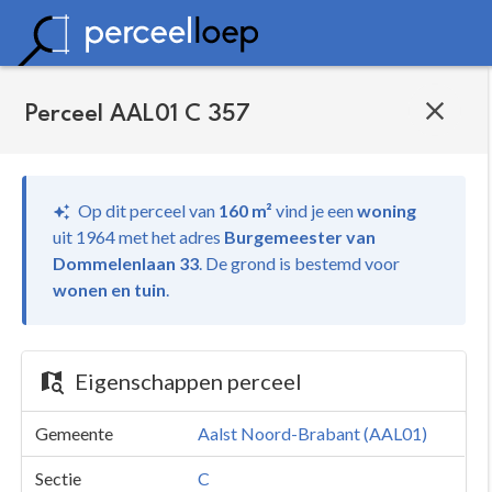
Perceel AAL01 C 357
Op dit perceel van
160 m²
vind je
een
woning
uit 1964 met het adres
Burgemeester van
Dommelenlaan 33
.
De grond is bestemd voor
wonen en tuin
.
Eigenschappen perceel
Gemeente
Aalst Noord-Brabant (AAL01)
Sectie
C