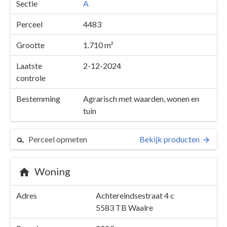
Sectie
A
Perceel
4483
Grootte
1.710 m²
Laatste
2-12-2024
controle
Bestemming
Agrarisch met waarden, wonen en
tuin
Perceel opmeten
Bekijk producten
Perceel 4483
Details
Achtereindsestraat 4 c
Woning
Kaarten en rapporten
Adres
Achtereindsestraat 4 c
5583 TB
Waalre