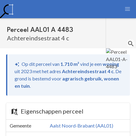
Perceel AAL01 A 4483
Achtereindsestraat 4 c
Op dit perceel van
1.710 m²
vind je
een
woning
uit 2023 met het adres
Achtereindsestraat 4 c
.
De
grond is bestemd voor
agrarisch gebruik, wonen
en tuin
.
Eigenschappen perceel
Gemeente
Aalst Noord-Brabant (AAL01)