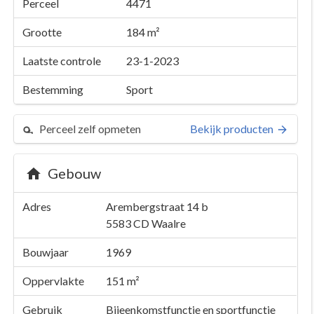
Perceel
4471
Grootte
184 m²
Laatste controle
23-1-2023
Bestemming
Sport
Perceel zelf opmeten
Bekijk producten
Gebouw
Adres
Arembergstraat 14 b
5583 CD
Waalre
Bouwjaar
1969
Oppervlakte
151 m²
Gebruik
Bijeenkomstfunctie en sportfunctie