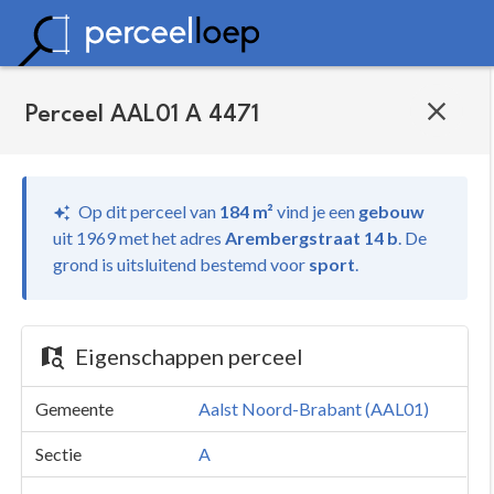
Perceel AAL01 A 4471
Op dit perceel van
184 m²
vind je
een
gebouw
uit 1969 met het adres
Arembergstraat 14 b
.
De
grond is uitsluitend bestemd voor
sport
.
Eigenschappen perceel
Gemeente
Aalst Noord-Brabant (AAL01)
Sectie
A