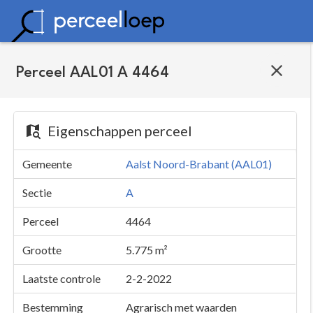
Perceel AAL01 A 4464
Eigenschappen perceel
Gemeente
Aalst Noord-Brabant (AAL01)
Sectie
A
Perceel
4464
Grootte
5.775 m²
Laatste controle
2-2-2022
Bestemming
Agrarisch met waarden