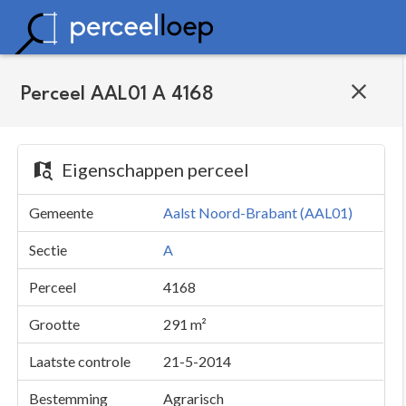
Perceel AAL01 A 4168
Eigenschappen perceel
Gemeente
Aalst Noord-Brabant (AAL01)
Sectie
A
Perceel
4168
Grootte
291 m²
Laatste controle
21-5-2014
Bestemming
Agrarisch