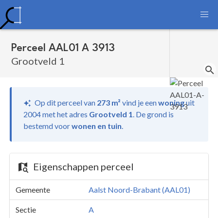
Perceel AAL01 A 3913
Grootveld 1
Op dit perceel van
273 m²
vind je
een
woning
uit
2004 met het adres
Grootveld 1
.
De grond is
bestemd voor
wonen en tuin
.
Eigenschappen perceel
Gemeente
Aalst Noord-Brabant (AAL01)
Sectie
A