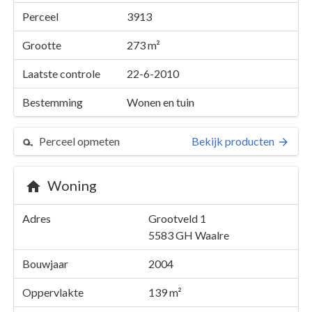
Perceel
3913
Grootte
273 m²
Laatste controle
22-6-2010
Bestemming
Wonen en tuin
Perceel opmeten
Bekijk producten
Woning
Perceel 3913
Adres
Grootveld 1
Details
Grootveld 1
5583 GH
Waalre
Kaarten en rapporten
Bouwjaar
2004
Oppervlakte
139 m²