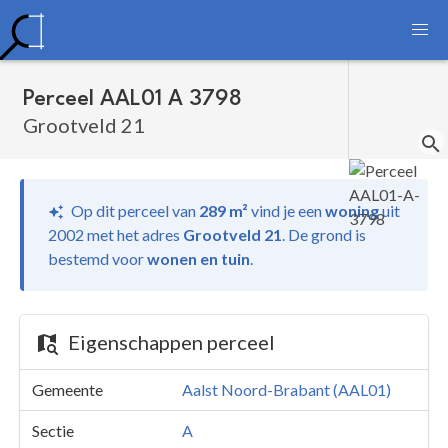
Perceel AAL01 A 3798
Grootveld 21
Op dit perceel van
289 m²
vind je
een
woning
uit
2002 met het adres
Grootveld 21
.
De grond is
bestemd voor
wonen en tuin
.
Eigenschappen perceel
Gemeente
Aalst Noord-Brabant (AAL01)
Sectie
A