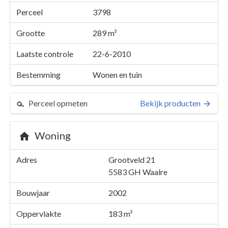
Perceel
3798
Grootte
289 m²
Laatste controle
22-6-2010
Bestemming
Wonen en tuin
Perceel opmeten
Bekijk producten
Woning
Perceel 3798
Adres
Grootveld 21
Details
Grootveld 21
5583 GH
Waalre
Kaarten en rapporten
Bouwjaar
2002
Oppervlakte
183 m²