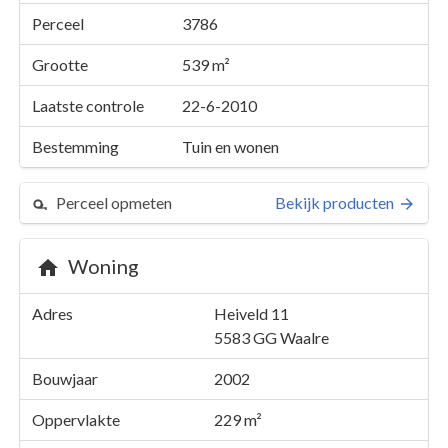
Perceel
3786
Grootte
539 m²
Laatste controle
22-6-2010
Bestemming
Tuin en wonen
Perceel opmeten
Bekijk producten
Woning
Perceel 3786
Adres
Heiveld 11
Details
Heiveld 11
5583 GG
Waalre
Kaarten en rapporten
Bouwjaar
2002
Oppervlakte
229 m²