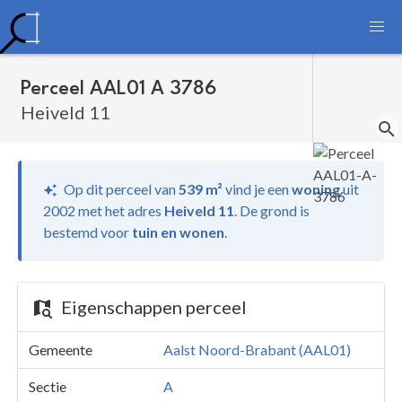
Perceel AAL01 A 3786
Heiveld 11
Op dit perceel van
539 m²
vind je
een
woning
uit
2002 met het adres
Heiveld 11
.
De grond is
bestemd voor
tuin en wonen
.
Eigenschappen perceel
Gemeente
Aalst Noord-Brabant (AAL01)
Sectie
A