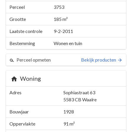
Perceel
3753
Grootte
185 m²
Laatste controle
9-2-2011
Bestemming
Wonen en tuin
Perceel opmeten
Bekijk producten
Woning
Perceel 3753
Adres
Sophiastraat 63
Details
Sophiastraat 63
5583 CB
Waalre
Kaarten en rapporten
Bouwjaar
1928
Oppervlakte
91 m²