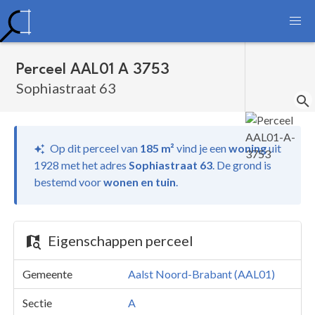
Perceel AAL01 A 3753
Sophiastraat 63
Op dit perceel van
185 m²
vind je
een
woning
uit
1928 met het adres
Sophiastraat 63
.
De grond is
bestemd voor
wonen en tuin
.
Eigenschappen perceel
Gemeente
Aalst Noord-Brabant (AAL01)
Sectie
A