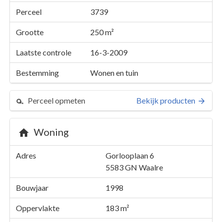
Perceel
3739
Grootte
250 m²
Laatste controle
16-3-2009
Bestemming
Wonen en tuin
Perceel opmeten
Bekijk producten
Woning
Perceel 3739
Adres
Gorlooplaan 6
Details
Gorlooplaan 6
5583 GN
Waalre
Kaarten en rapporten
Bouwjaar
1998
Oppervlakte
183 m²