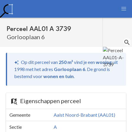
Perceel AAL01 A 3739
Gorlooplaan 6
Op dit perceel van
250 m²
vind je
een
woning
uit
1998 met het adres
Gorlooplaan 6
.
De grond is
bestemd voor
wonen en tuin
.
Eigenschappen perceel
Gemeente
Aalst Noord-Brabant (AAL01)
Sectie
A