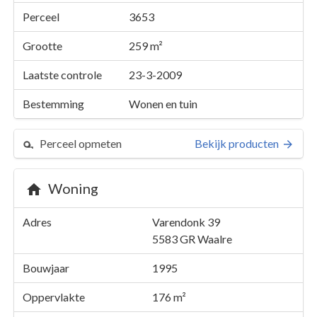
Perceel
3653
Grootte
259 m²
Laatste controle
23-3-2009
Bestemming
Wonen en tuin
Perceel opmeten
Bekijk producten
Woning
Perceel 3653
Adres
Varendonk 39
Details
Varendonk 39
5583 GR
Waalre
Kaarten en rapporten
Bouwjaar
1995
Oppervlakte
176 m²