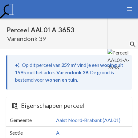
Perceel AAL01 A 3653
Varendonk 39
Op dit perceel van
259 m²
vind je
een
woning
uit
1995 met het adres
Varendonk 39
.
De grond is
bestemd voor
wonen en tuin
.
Eigenschappen perceel
Gemeente
Aalst Noord-Brabant (AAL01)
Sectie
A