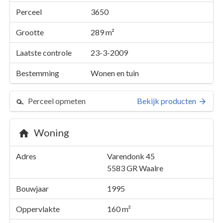
Perceel
3650
Grootte
289 m²
Laatste controle
23-3-2009
Bestemming
Wonen en tuin
Perceel opmeten
Bekijk producten
Woning
Perceel 3650
Adres
Varendonk 45
Details
Varendonk 45
5583 GR
Waalre
Kaarten en rapporten
Bouwjaar
1995
Oppervlakte
160 m²