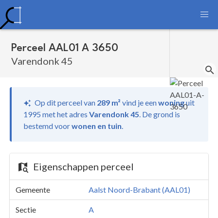
Perceel AAL01 A 3650
Varendonk 45
Op dit perceel van
289 m²
vind je
een
woning
uit
1995 met het adres
Varendonk 45
.
De grond is
bestemd voor
wonen en tuin
.
Eigenschappen perceel
Gemeente
Aalst Noord-Brabant (AAL01)
Sectie
A