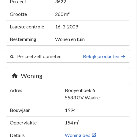
Perceel
3622
Grootte
260 m²
Laatste controle
16-3-2009
Bestemming
Wonen en tuin
Perceel zelf opmeten
Bekijk producten
Woning
Adres
Booyenhoek 6
5583 GV
Waalre
Bouwjaar
1994
Oppervlakte
154 m²
Details
Woningloep