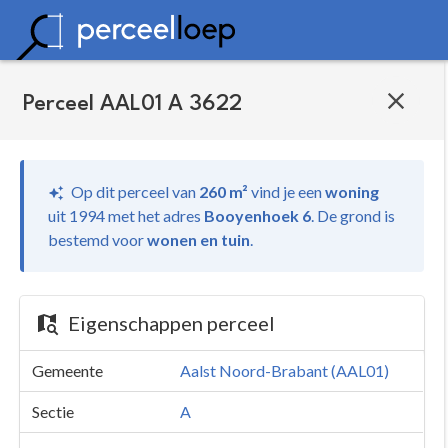
Perceel AAL01 A 3622
Op dit perceel van
260 m²
vind je
een
woning
uit 1994 met het adres
Booyenhoek 6
.
De grond is
bestemd voor
wonen en tuin
.
Eigenschappen perceel
Gemeente
Aalst Noord-Brabant (AAL01)
Sectie
A