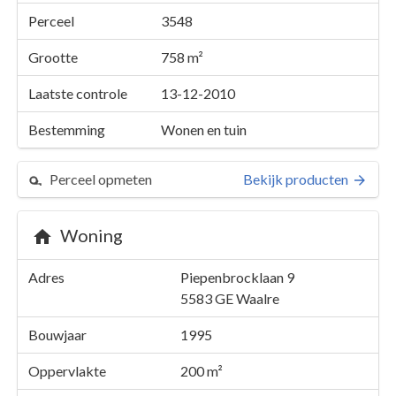
Perceel
3548
Grootte
758 m²
Laatste controle
13-12-2010
Bestemming
Wonen en tuin
Perceel opmeten
Bekijk producten
Woning
Perceel 3548
Adres
Piepenbrocklaan 9
Details
Piepenbrocklaan 9
5583 GE
Waalre
Kaarten en rapporten
Bouwjaar
1995
Oppervlakte
200 m²