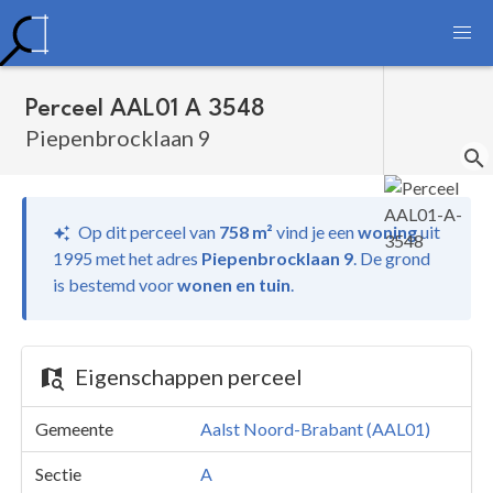
Perceel AAL01 A 3548
Piepenbrocklaan 9
Op dit perceel van
758 m²
vind je
een
woning
uit
1995 met het adres
Piepenbrocklaan 9
.
De grond
is bestemd voor
wonen en tuin
.
Eigenschappen perceel
Gemeente
Aalst Noord-Brabant (AAL01)
Sectie
A