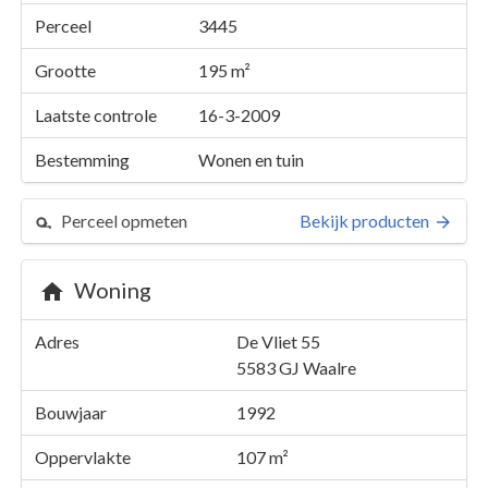
Perceel
3445
Grootte
195 m²
Laatste controle
16-3-2009
Bestemming
Wonen en tuin
Perceel opmeten
Bekijk producten
Woning
Perceel 3445
Adres
De Vliet 55
Details
De Vliet 55
5583 GJ
Waalre
Kaarten en rapporten
Bouwjaar
1992
Oppervlakte
107 m²