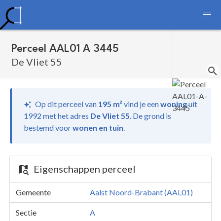
Perceel AAL01 A 3445
De Vliet 55
Op dit perceel van
195 m²
vind je
een
woning
uit
1992 met het adres
De Vliet 55
.
De grond is
bestemd voor
wonen en tuin
.
Eigenschappen perceel
Gemeente
Aalst Noord-Brabant (AAL01)
Sectie
A