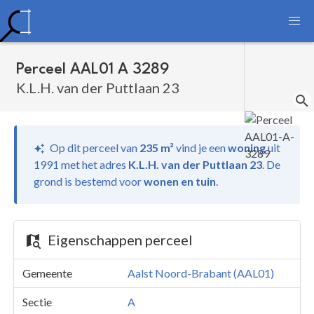
Perceel AAL01 A 3289
K.L.H. van der Puttlaan 23
Op dit perceel van
235 m²
vind je
een
woning
uit
1991 met het adres
K.L.H. van der Puttlaan 23
.
De
grond is bestemd voor
wonen en tuin
.
Eigenschappen perceel
Gemeente
Aalst Noord-Brabant (AAL01)
Sectie
A