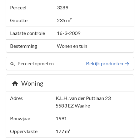
Perceel
3289
Grootte
235 m²
Laatste controle
16-3-2009
Bestemming
Wonen en tuin
Perceel opmeten
Bekijk producten
Woning
Perceel 3289
Adres
K.L.H. van der Puttlaan 23
Details
K.L.H. van der Puttlaan 23
5583 EZ
Waalre
Kaarten en rapporten
Bouwjaar
1991
Oppervlakte
177 m²