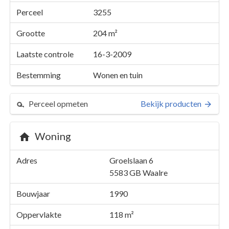
Perceel
3255
Grootte
204 m²
Laatste controle
16-3-2009
Bestemming
Wonen en tuin
Perceel opmeten
Bekijk producten
Woning
Perceel 3255
Adres
Groelslaan 6
Details
Groelslaan 6
5583 GB
Waalre
Kaarten en rapporten
Bouwjaar
1990
Oppervlakte
118 m²