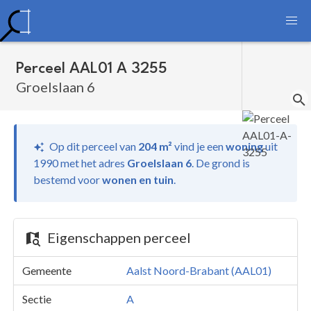
Perceel AAL01 A 3255
Groelslaan 6
Op dit perceel van
204 m²
vind je
een
woning
uit
1990 met het adres
Groelslaan 6
.
De grond is
bestemd voor
wonen en tuin
.
Eigenschappen perceel
Gemeente
Aalst Noord-Brabant (AAL01)
Sectie
A