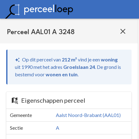
Perceel AAL01 A 3248
Op dit perceel van
212 m²
vind je
een
woning
uit 1990 met het adres
Groelslaan 24
.
De grond is
bestemd voor
wonen en tuin
.
Eigenschappen perceel
Gemeente
Aalst Noord-Brabant (AAL01)
Sectie
A