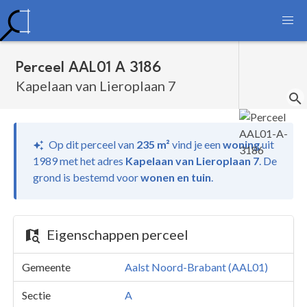
Perceel AAL01 A 3186
Kapelaan van Lieroplaan 7
Op dit perceel van
235 m²
vind je
een
woning
uit
1989 met het adres
Kapelaan van Lieroplaan 7
.
De
grond is bestemd voor
wonen en tuin
.
Eigenschappen perceel
Gemeente
Aalst Noord-Brabant (AAL01)
Sectie
A