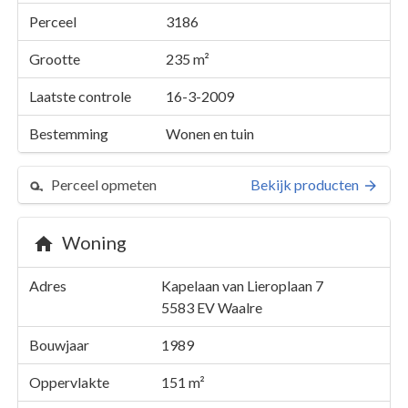
Perceel
3186
Grootte
235 m²
Laatste controle
16-3-2009
Bestemming
Wonen en tuin
Perceel opmeten
Bekijk producten
Woning
Perceel 3186
Adres
Kapelaan van Lieroplaan 7
Details
Kapelaan van Lieroplaan 7
5583 EV
Waalre
Kaarten en rapporten
Bouwjaar
1989
Oppervlakte
151 m²