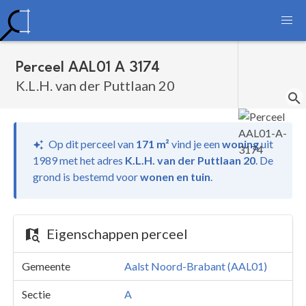
Perceel AAL01 A 3174
K.L.H. van der Puttlaan 20
Op dit perceel van
171 m²
vind je
een
woning
uit
1989 met het adres
K.L.H. van der Puttlaan 20
.
De
grond is bestemd voor
wonen en tuin
.
Eigenschappen perceel
Gemeente
Aalst Noord-Brabant (AAL01)
Sectie
A