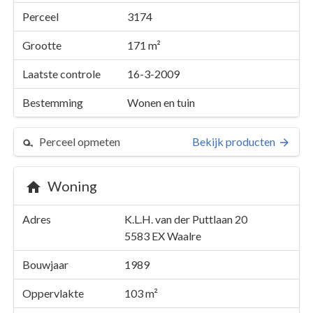
Perceel
3174
Grootte
171 m²
Laatste controle
16-3-2009
Bestemming
Wonen en tuin
Perceel opmeten
Bekijk producten
Woning
Perceel 3174
Adres
K.L.H. van der Puttlaan 20
Details
K.L.H. van der Puttlaan 20
5583 EX
Waalre
Kaarten en rapporten
Bouwjaar
1989
Oppervlakte
103 m²