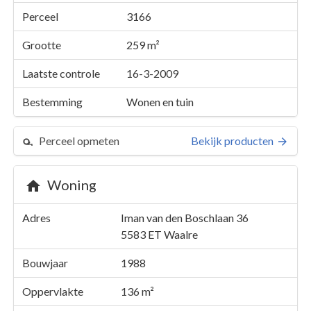
Perceel
3166
Grootte
259 m²
Laatste controle
16-3-2009
Bestemming
Wonen en tuin
Perceel opmeten
Bekijk producten
Woning
Perceel 3166
Adres
Iman van den Boschlaan 36
Details
Iman van den Boschlaan 36
5583 ET
Waalre
Kaarten en rapporten
Bouwjaar
1988
Oppervlakte
136 m²