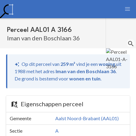
Perceel AAL01 A 3166
Iman van den Boschlaan 36
Op dit perceel van
259 m²
vind je
een
woning
uit
1988 met het adres
Iman van den Boschlaan 36
.
De grond is bestemd voor
wonen en tuin
.
Eigenschappen perceel
Gemeente
Aalst Noord-Brabant (AAL01)
Sectie
A