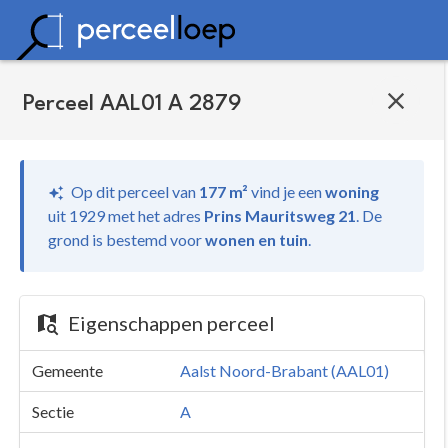
Perceel AAL01 A 2879
Op dit perceel van
177 m²
vind je
een
woning
uit 1929 met het adres
Prins Mauritsweg 21
.
De
grond is bestemd voor
wonen en tuin
.
Eigenschappen perceel
Gemeente
Aalst Noord-Brabant (AAL01)
Sectie
A