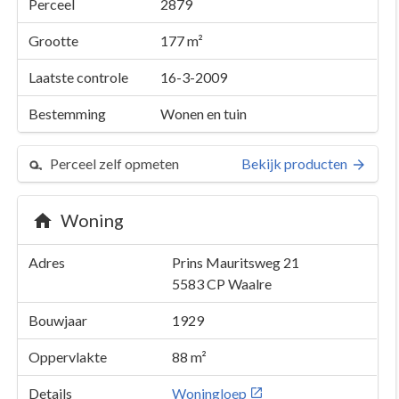
Perceel
2879
Grootte
177 m²
Laatste controle
16-3-2009
Bestemming
Wonen en tuin
Perceel zelf opmeten
Bekijk producten
Woning
Adres
Prins Mauritsweg 21
5583 CP
Waalre
Bouwjaar
1929
Oppervlakte
88 m²
Details
Woningloep