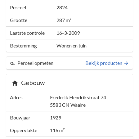
Perceel
2824
Grootte
287 m²
Laatste controle
16-3-2009
Bestemming
Wonen en tuin
Perceel opmeten
Bekijk producten
Gebouw
Perceel 2824
Adres
Frederik Hendrikstraat 74
Details
Frederik Hendrikstraat 74
5583 CN
Waalre
Kaarten en rapporten
Bouwjaar
1929
Oppervlakte
116 m²