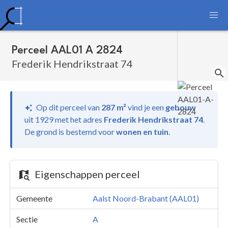
Perceel AAL01 A 2824
Frederik Hendrikstraat 74
Op dit perceel van
287 m²
vind je
een
gebouw
uit 1929 met het adres
Frederik Hendrikstraat 74
.
De grond is bestemd voor
wonen en tuin
.
Eigenschappen perceel
Gemeente
Aalst Noord-Brabant (AAL01)
Sectie
A