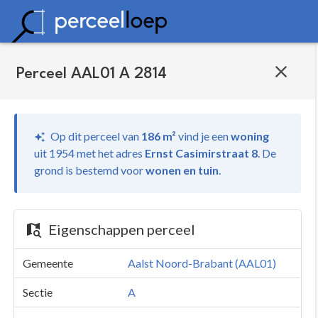
Perceel AAL01 A 2814
Op dit perceel van
186 m²
vind je
een
woning
uit 1954 met het adres
Ernst Casimirstraat 8
.
De
grond is bestemd voor
wonen en tuin
.
Eigenschappen perceel
Gemeente
Aalst Noord-Brabant (AAL01)
Sectie
A