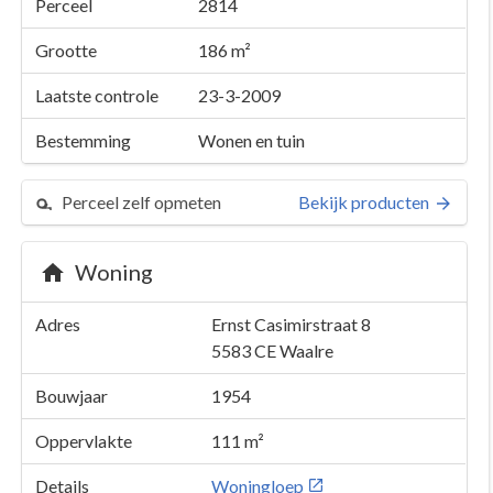
Perceel
2814
Grootte
186 m²
Laatste controle
23-3-2009
Bestemming
Wonen en tuin
Perceel zelf opmeten
Bekijk producten
Woning
Adres
Ernst Casimirstraat 8
5583 CE
Waalre
Bouwjaar
1954
Oppervlakte
111 m²
Details
Woningloep