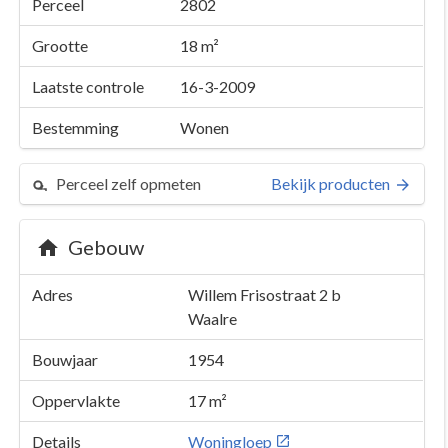
Perceel
2802
Grootte
18 m²
Laatste controle
16-3-2009
Bestemming
Wonen
Perceel zelf opmeten
Bekijk producten
Gebouw
Adres
Willem Frisostraat 2 b
Waalre
Bouwjaar
1954
Oppervlakte
17 m²
Details
Woningloep