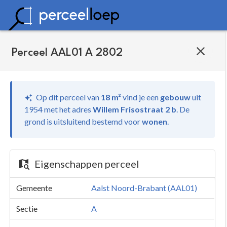
Perceel AAL01 A 2802
Op dit perceel van
18 m²
vind je
een
gebouw
uit
1954 met het adres
Willem Frisostraat 2 b
.
De
grond is uitsluitend bestemd voor
wonen
.
Eigenschappen perceel
Gemeente
Aalst Noord-Brabant (AAL01)
Sectie
A