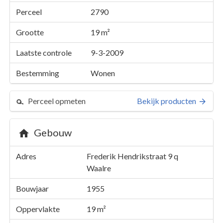
Perceel
2790
Grootte
19 m²
Laatste controle
9-3-2009
Bestemming
Wonen
Perceel opmeten
Bekijk producten
Gebouw
Perceel 2790
Adres
Frederik Hendrikstraat 9 q
Details
Frederik Hendrikstraat 9 q
Waalre
Kaarten en rapporten
Bouwjaar
1955
Oppervlakte
19 m²