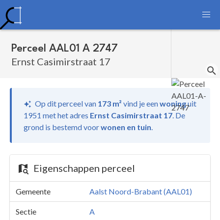
Perceel AAL01 A 2747
Ernst Casimirstraat 17
Op dit perceel van
173 m²
vind je
een
woning
uit
1951 met het adres
Ernst Casimirstraat 17
.
De
grond is bestemd voor
wonen en tuin
.
Eigenschappen perceel
Gemeente
Aalst Noord-Brabant (AAL01)
Sectie
A