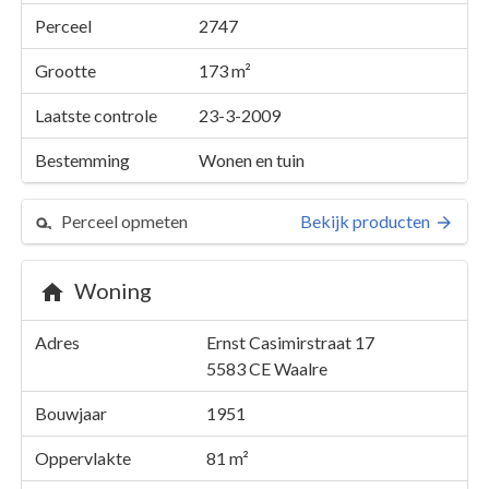
Perceel
2747
Grootte
173 m²
Laatste controle
23-3-2009
Bestemming
Wonen en tuin
Perceel opmeten
Bekijk producten
Woning
Perceel 2747
Adres
Ernst Casimirstraat 17
Details
Ernst Casimirstraat 17
5583 CE
Waalre
Kaarten en rapporten
Bouwjaar
1951
Oppervlakte
81 m²