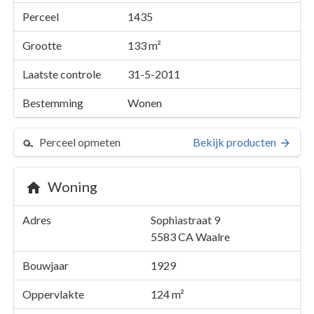
Perceel
1435
Grootte
133 m²
Laatste controle
31-5-2011
Bestemming
Wonen
Perceel opmeten
Bekijk producten
Woning
Perceel 1435
Adres
Sophiastraat 9
Details
Sophiastraat 9
5583 CA
Waalre
Kaarten en rapporten
Bouwjaar
1929
Oppervlakte
124 m²