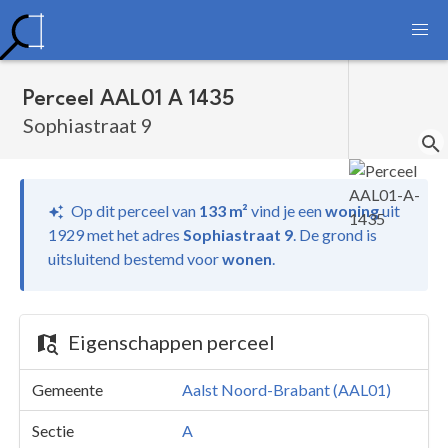
Perceel AAL01 A 1435
Sophiastraat 9
Op dit perceel van
133 m²
vind je
een
woning
uit
1929 met het adres
Sophiastraat 9
.
De grond is
uitsluitend bestemd voor
wonen
.
Eigenschappen perceel
Gemeente
Aalst Noord-Brabant (AAL01)
Sectie
A