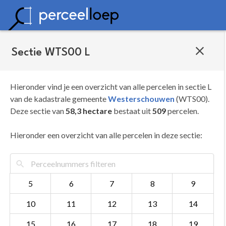
Sectie WTS00 L
Hieronder vind je een overzicht van alle percelen in sectie L
van de kadastrale gemeente
Westerschouwen
(WTS00).
Deze sectie van
58,3 hectare
bestaat uit
509
percelen.
Hieronder een overzicht van alle percelen in deze sectie:
5
6
7
8
9
10
11
12
13
14
15
16
17
18
19