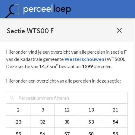
Sectie WTS00 F
Hieronder vind je een overzicht van alle percelen in sectie F
van de kadastrale gemeente
Westerschouwen
(WTS00).
Deze sectie van
14,7 km²
bestaat uit
1299
percelen.
Hieronder een overzicht van alle percelen in deze sectie:
2
3
12
13
21
23
32
38
53
54
55
56
57
58
59