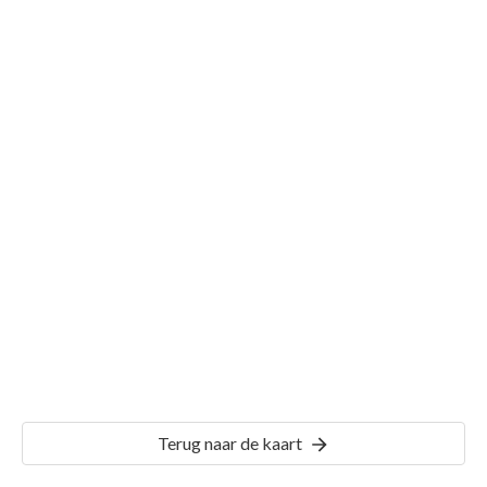
Gemeente Woensel
Details
WSL01
Terug naar de kaart