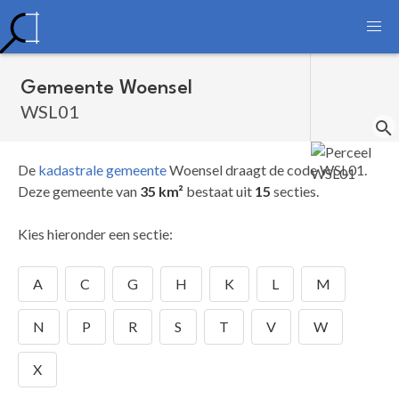
Gemeente Woensel
WSL01
De
kadastrale gemeente
Woensel draagt de code WSL01.
Deze gemeente van
35 km²
bestaat uit
15
secties.
Kies hieronder een sectie:
A
C
G
H
K
L
M
N
P
R
S
T
V
W
X