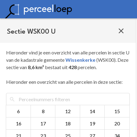
Sectie WSK00 U
Hieronder vind je een overzicht van alle percelen in sectie U
van de kadastrale gemeente
Wissenkerke
(WSK00). Deze
sectie van
8,6 km²
bestaat uit
428
percelen.
Hieronder een overzicht van alle percelen in deze sectie:
6
8
12
14
15
16
17
18
19
20
21
23
25
27
34